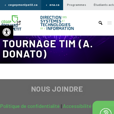
cegepmontpetit.ca
ena.ca
Programmes
Étudiants act
Ouvrir la barre d’outils
TOURNAGE TIM (A.
DONATO)
NOUS JOINDRE
Politique de confidentialité
|
Accessibilité
|