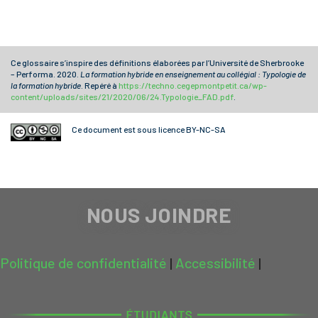
Ce glossaire s’inspire des définitions élaborées par l’Université de Sherbrooke
– Performa. 2020.
La formation hybride en enseignement au collégial : Typologie de
la formation hybride
. Repéré à
https://techno.cegepmontpetit.ca/wp-
content/uploads/sites/21/2020/06/24.Typologie_FAD.pdf
.
Ce document est sous licence BY-NC-SA
NOUS JOINDRE
Politique de confidentialité
|
Accessibilité
|