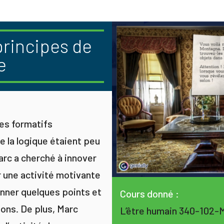
principes de
e
ces formatifs
 la logique étaient peu
rc a cherché à innover
r une activité motivante
onner quelques points et
Cours donné :
tions. De plus, Marc
L’être humain 340-102-