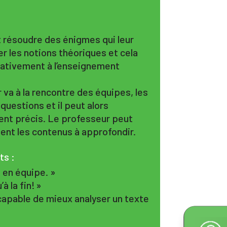
 résoudre des énigmes qui leur
r les notions théoriques et cela
ativement à l’enseignement
 va à la rencontre des équipes, les
questions et il peut alors
ment précis. Le professeur peut
ment les contenus à approfondir.
ts :
u en équipe. »
à la fin! »
capable de mieux analyser un texte