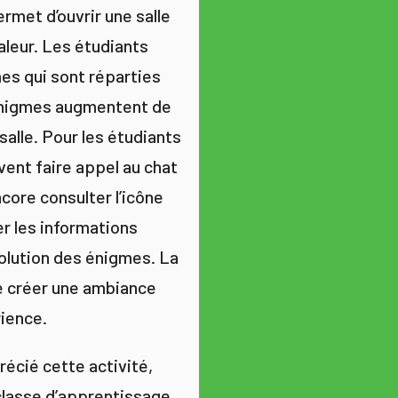
rmet d’ouvrir une salle
aleur. Les étudiants
es qui sont réparties
 énigmes augmentent de
alle. Pour les étudiants
vent faire appel au chat
core consulter l’icône
er les informations
solution des énigmes. La
e créer une ambiance
rience.
écié cette activité,
a classe d’apprentissage