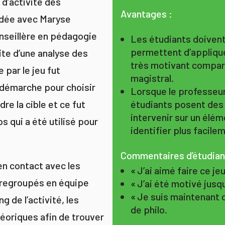
 d’activité des
Avantages :
 idée avec Maryse
nseillère en pédagogie
Les étudiants doivent
permettent d’applique
uite d’une analyse des
très motivant compar
 par le jeu fut
magistral.
e démarche pour choisir
Lorsque le professeur
étudiants posent des 
dre la cible et ce fut
intervenir sur un élé
 qui a été utilisé pour
identifier plus facile
Commentaires d’étudian
en contact avec les
« J’ai aimé faire ce je
é regroupés en équipe
« J’ai été motivé jusqu’
« Je suis maintenant 
ng de l’activité, les
de philo.
héoriques afin de trouver