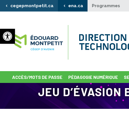
cegepmontpetit.ca
ena.ca
Programmes
Ouvrir la barre d’outils
ACCÈS/MOTS DE PASSE
PÉDAGOGIE NUMÉRIQUE
S
JEU D’ÉVASION 