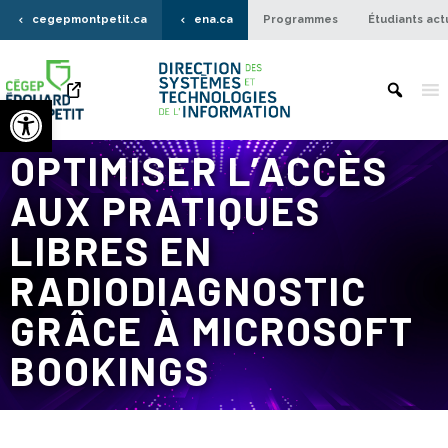
cegepmontpetit.ca
ena.ca
Programmes
Étudiants act
Ouvrir la barre d’outils
OPTIMISER L’ACCÈS
AUX PRATIQUES
LIBRES EN
RADIODIAGNOSTIC
GRÂCE À MICROSOFT
BOOKINGS