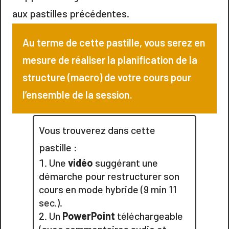
aux pastilles précédentes.
Au terme de cette pastille, vous serez en
mesure de réaliser la planification de la
structure (macro) de votre cours pour
l’ensemble de la session.
Vous trouverez dans cette
pastille :
Une
vidéo
suggérant une
démarche pour restructurer son
cours en mode hybride (9 min 11
sec.).
Un
PowerPoint
téléchargeable