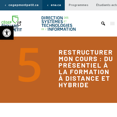
cegepmontpetit.ca
ena.ca
Programmes
Étudiants act
Ouvrir la barre d’outils
RESTRUCTURER
MON COURS : DU
PRÉSENTIEL À
LA FORMATION
À DISTANCE ET
HYBRIDE